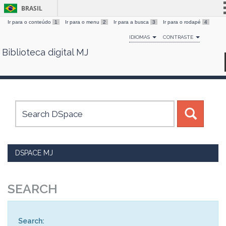
BRASIL
Ir para o conteúdo
1
Ir para o menu
2
Ir para a busca
3
Ir para o rodapé
4
Simplifique!
IDIOMAS
CONTRASTE
Comunica BR
Biblioteca digital MJ
Skip
Participe
navigation
Acesso à informação
Legislação
Canais
DSPACE MJ
SEARCH
Search: