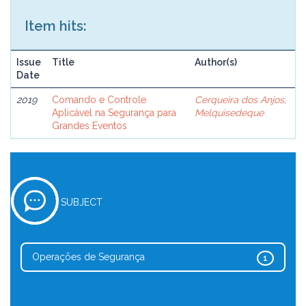
Item hits:
Issue
Title
Author(s)
Date
2019
Comando e Controle
Cerqueira dos Anjos,
Aplicável na Segurança para
Melquisedeque
Grandes Eventos
SUBJECT
Operações de Segurança
1