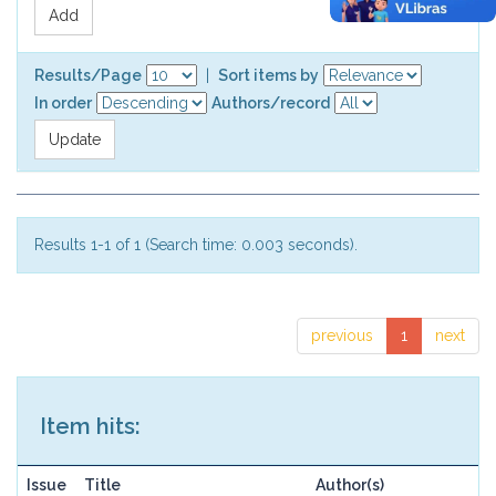
Results/Page
|
Sort items by
In order
Authors/record
Results 1-1 of 1 (Search time: 0.003 seconds).
previous
1
next
Item hits:
Issue
Title
Author(s)