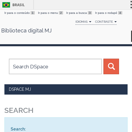
BRASIL
Ir para o conteúdo
1
Ir para o menu
2
Ir para a busca
3
Ir para o rodapé
4
Simplifique!
IDIOMAS
CONTRASTE
Comunica BR
Biblioteca digital MJ
Skip
Participe
navigation
Acesso à informação
Legislação
Canais
DSPACE MJ
SEARCH
Search: