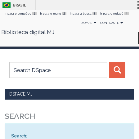
BRASIL
Ir para o conteúdo
1
Ir para o menu
2
Ir para a busca
3
Ir para o rodapé
4
Simplifique!
IDIOMAS
CONTRASTE
Comunica BR
Biblioteca digital MJ
Skip
Participe
navigation
Acesso à informação
Legislação
Canais
DSPACE MJ
SEARCH
Search: