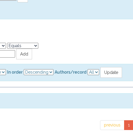
In order
Authors/record
previous
1