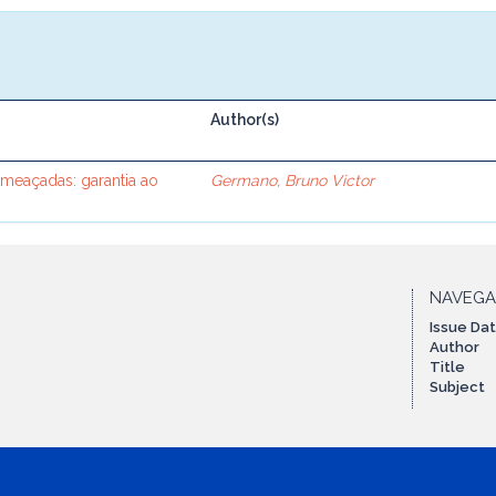
Author(s)
Ameaçadas: garantia ao
Germano, Bruno Victor
NAVEG
Issue Da
Author
Title
Subject