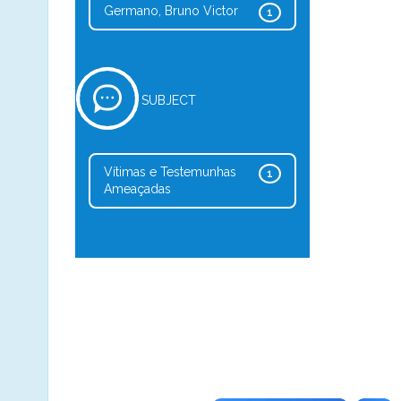
Germano, Bruno Victor
1
SUBJECT
Vítimas e Testemunhas
1
Ameaçadas