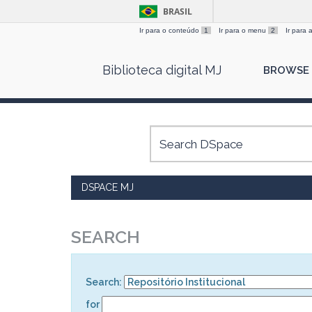
BRASIL
Ir para o conteúdo
1
Ir para o menu
2
Ir para
Skip
Biblioteca digital MJ
BROWSE
navigation
DSPACE MJ
SEARCH
Search:
for