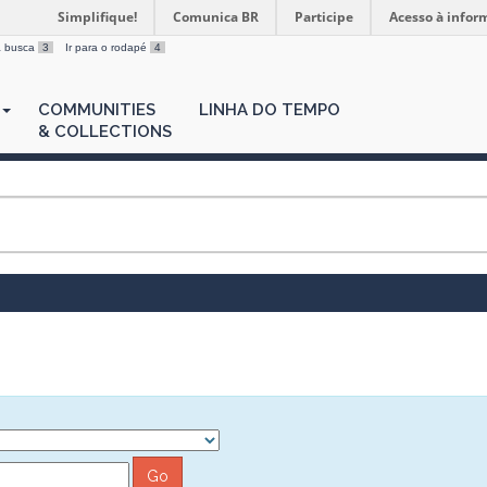
Simplifique!
Comunica BR
Participe
Acesso à infor
 a busca
3
Ir para o rodapé
4
COMMUNITIES
LINHA DO TEMPO
& COLLECTIONS