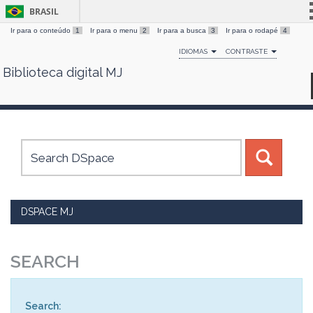
BRASIL
Ir para o conteúdo
1
Ir para o menu
2
Ir para a busca
3
Ir para o rodapé
4
Simplifique!
IDIOMAS
CONTRASTE
Comunica BR
Biblioteca digital MJ
Skip
Participe
navigation
Acesso à informação
Legislação
Canais
DSPACE MJ
SEARCH
Search: