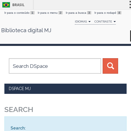
BRASIL
Ir para o conteúdo
1
Ir para o menu
2
Ir para a busca
3
Ir para o rodapé
4
Simplifique!
IDIOMAS
CONTRASTE
Comunica BR
Biblioteca digital MJ
Skip
Participe
navigation
Acesso à informação
Legislação
Canais
DSPACE MJ
SEARCH
Search: