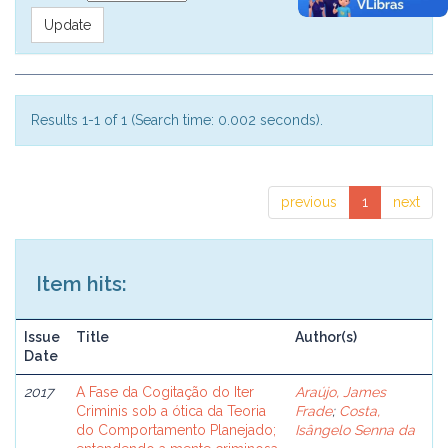
Results 1-1 of 1 (Search time: 0.002 seconds).
previous
1
next
Item hits:
Issue
Title
Author(s)
Date
2017
A Fase da Cogitação do Iter
Araújo, James
Criminis sob a ótica da Teoria
Frade
;
Costa,
do Comportamento Planejado;
Isângelo Senna da