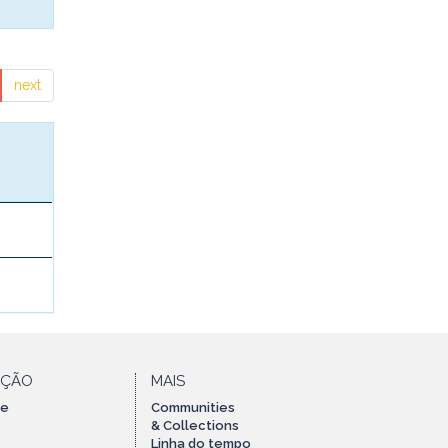
next
AÇÃO
MAIS
te
Communities
& Collections
Linha do tempo