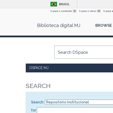
BRASIL
Ir para o conteúdo
1
Ir para o menu
2
Ir para
Skip
Biblioteca digital MJ
BROWSE
navigation
DSPACE MJ
SEARCH
Search:
for