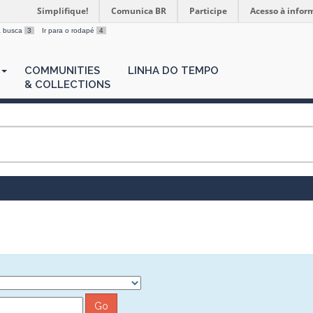
Simplifique!
Comunica BR
Participe
Acesso à infor
 a busca
3
Ir para o rodapé
4
COMMUNITIES
LINHA DO TEMPO
& COLLECTIONS