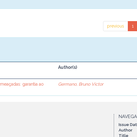
previous
1
Author(s)
Ameaçadas: garantia ao
Germano, Bruno Victor
NAVEG
Issue Da
Author
Title