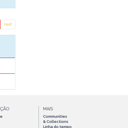
next
AÇÃO
MAIS
te
Communities
& Collections
Linha do tempo