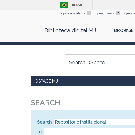
BRASIL
Ir para o conteúdo
1
Ir para o menu
2
Ir para
Skip
Biblioteca digital MJ
BROWSE
navigation
DSPACE MJ
SEARCH
Search:
for