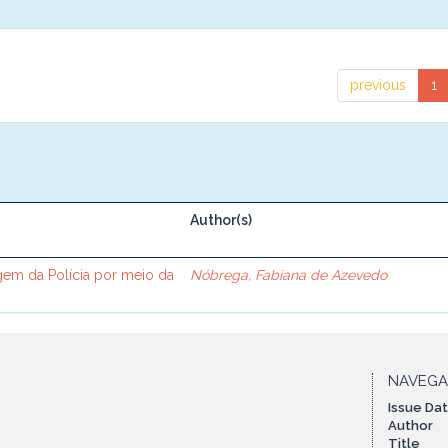
previous
1
Author(s)
gem da Polícia por meio da
Nóbrega, Fabiana de Azevedo
NAVEG
Issue Da
Author
Title