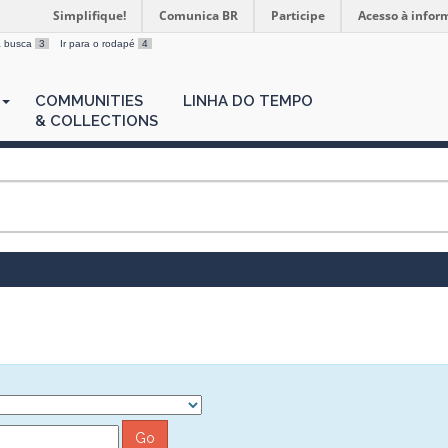
Simplifique!
Comunica BR
Participe
Acesso à infor
 a busca
3
Ir para o rodapé
4
COMMUNITIES
LINHA DO TEMPO
& COLLECTIONS