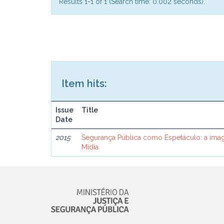
Results 1-1 of 1 (Search time: 0.002 seconds).
Item hits:
Issue
Title
Date
2015
Segurança Pública como Espetáculo: a ima
Mídia