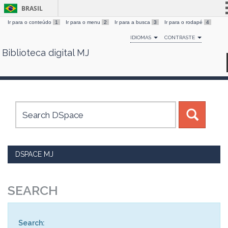
BRASIL
Ir para o conteúdo
1
Ir para o menu
2
Ir para a busca
3
Ir para o rodapé
4
Simplifique!
IDIOMAS
CONTRASTE
Comunica BR
Biblioteca digital MJ
Skip
Participe
navigation
Acesso à informação
Legislação
Canais
DSPACE MJ
SEARCH
Search: