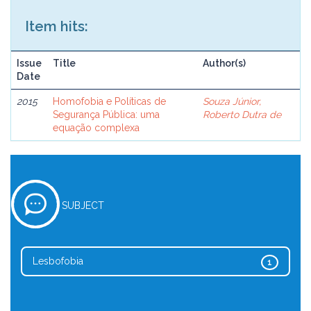
Item hits:
Issue
Title
Author(s)
Date
2015
Homofobia e Políticas de
Souza Júnior,
Segurança Pública: uma
Roberto Dutra de
equação complexa
SUBJECT
Lesbofobia
1