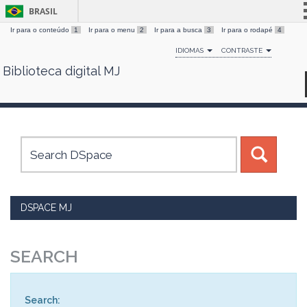
BRASIL
Ir para o conteúdo
1
Ir para o menu
2
Ir para a busca
3
Ir para o rodapé
4
Simplifique!
IDIOMAS
CONTRASTE
Comunica BR
Biblioteca digital MJ
Skip
Participe
navigation
Acesso à informação
Legislação
Canais
DSPACE MJ
SEARCH
Search: