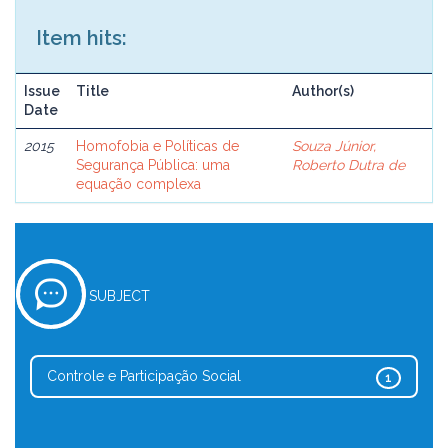
Item hits:
Issue
Title
Author(s)
Date
2015
Homofobia e Políticas de
Souza Júnior,
Segurança Pública: uma
Roberto Dutra de
equação complexa
SUBJECT
Controle e Participação Social
1