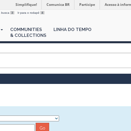
Simplifique!
Comunica BR
Participe
Acesso à infor
 a busca
3
Ir para o rodapé
4
COMMUNITIES
LINHA DO TEMPO
& COLLECTIONS