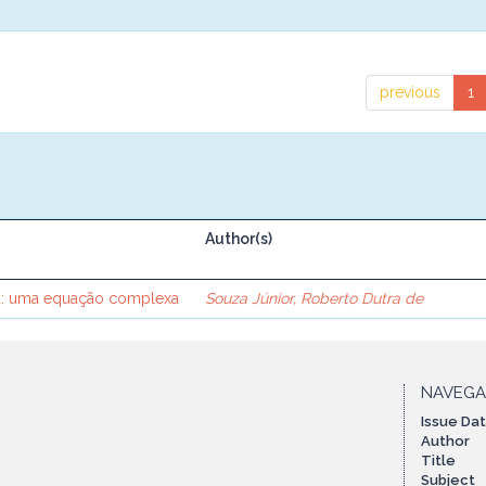
previous
1
Author(s)
ca: uma equação complexa
Souza Júnior, Roberto Dutra de
NAVEG
Issue Da
Author
Title
Subject