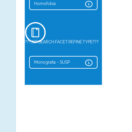
Homofobia
1
???JSP.SEARCH.FACET.REFINE.TYPE???
Monografia - SUSP
1