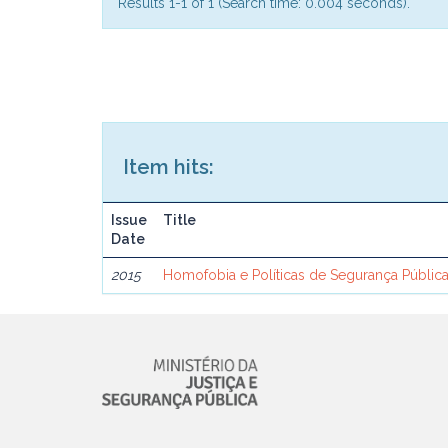
Results 1-1 of 1 (Search time: 0.004 seconds).
Item hits:
Issue
Title
Date
2015
Homofobia e Políticas de Segurança Públi