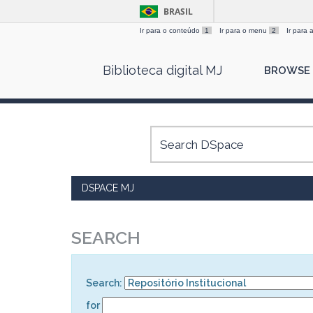
BRASIL
Ir para o conteúdo
1
Ir para o menu
2
Ir para
Skip
Biblioteca digital MJ
BROWSE
navigation
DSPACE MJ
SEARCH
Search:
for