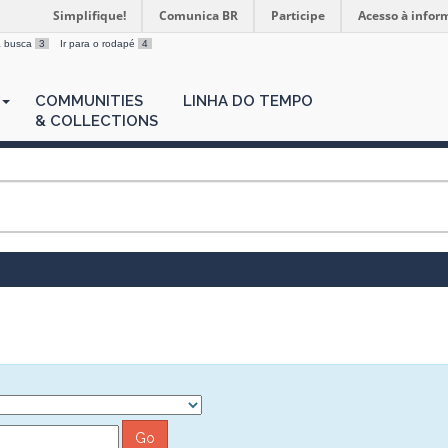
Simplifique!
Comunica BR
Participe
Acesso à infor
 a busca
3
Ir para o rodapé
4
COMMUNITIES
LINHA DO TEMPO
& COLLECTIONS