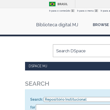
BRASIL
Ir para o conteúdo
1
Ir para o menu
2
Ir para
Skip
Biblioteca digital MJ
BROWSE
navigation
DSPACE MJ
SEARCH
Search:
for