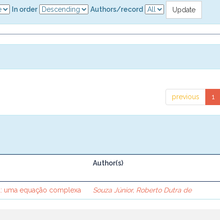
In order
Authors/record
previous
1
Author(s)
ca: uma equação complexa
Souza Júnior, Roberto Dutra de