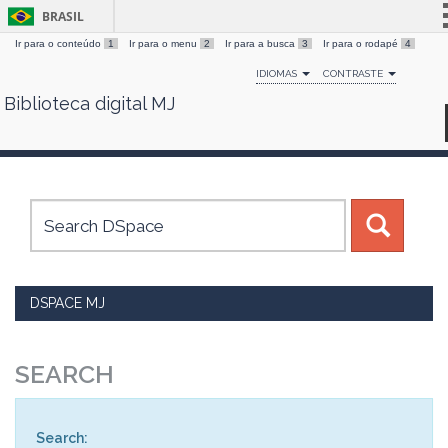
BRASIL
Ir para o conteúdo
1
Ir para o menu
2
Ir para a busca
3
Ir para o rodapé
4
Simplifique!
IDIOMAS
CONTRASTE
Comunica BR
Biblioteca digital MJ
Skip
Participe
navigation
Acesso à informação
Legislação
Canais
DSPACE MJ
SEARCH
Search: