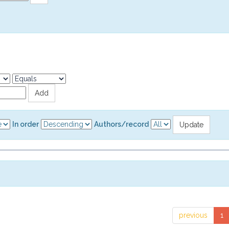
In order
Authors/record
previous
1