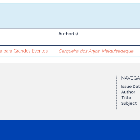
Author(s)
a para Grandes Eventos
Cerqueira dos Anjos, Melquisedeque
NAVEG
Issue Da
Author
Title
Subject