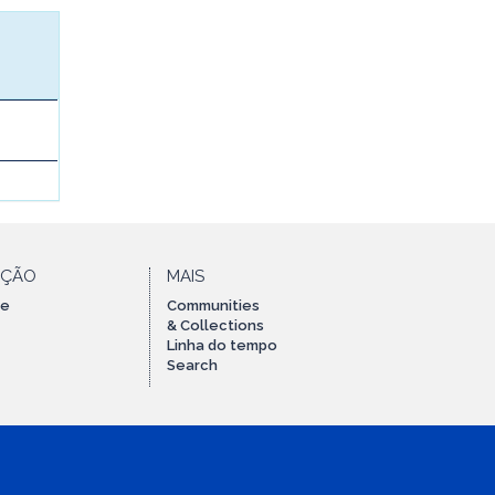
AÇÃO
MAIS
te
Communities
& Collections
Linha do tempo
Search