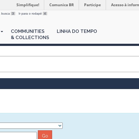
Simplifique!
Comunica BR
Participe
Acesso à infor
 a busca
3
Ir para o rodapé
4
COMMUNITIES
LINHA DO TEMPO
& COLLECTIONS