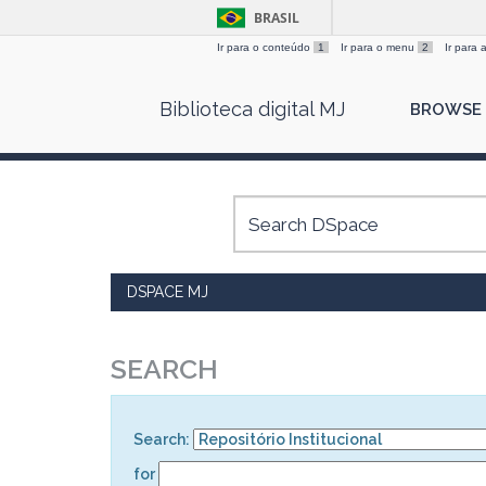
BRASIL
Ir para o conteúdo
1
Ir para o menu
2
Ir para
Skip
Biblioteca digital MJ
BROWSE
navigation
DSPACE MJ
SEARCH
Search:
for