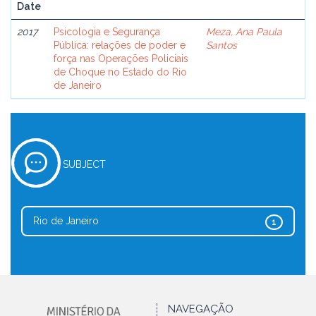
Date
2017
Psicologia e Segurança
Meza, Ana Paula
Pública: relações de poder e
Santos
força nas Operações Policiais
de Choque no Estado do Rio
de Janeiro
SUBJECT
Rio de Janeiro
1
NAVEGAÇÃO