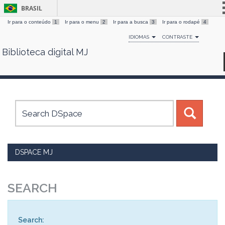
BRASIL
Ir para o conteúdo
1
Ir para o menu
2
Ir para a busca
3
Ir para o rodapé
4
Simplifique!
IDIOMAS
CONTRASTE
Comunica BR
Biblioteca digital MJ
Skip
Participe
navigation
Acesso à informação
Legislação
Canais
DSPACE MJ
SEARCH
Search: