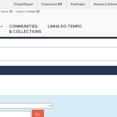
Simplifique!
Comunica BR
Participe
Acesso à infor
 a busca
3
Ir para o rodapé
4
COMMUNITIES
LINHA DO TEMPO
& COLLECTIONS