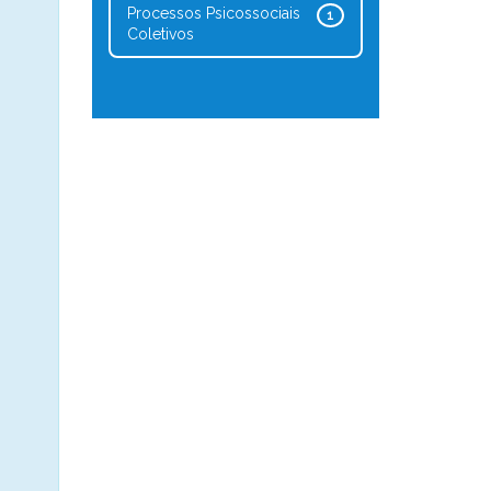
Processos Psicossociais
1
Coletivos