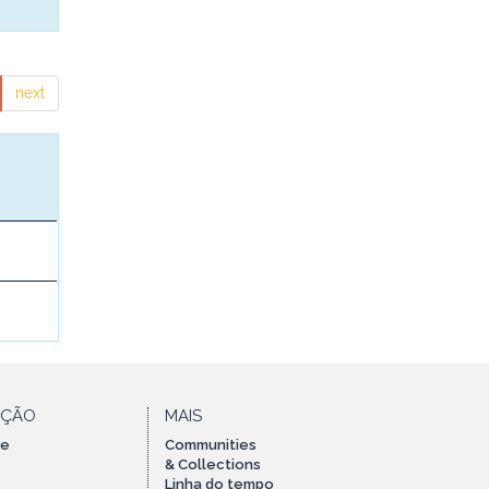
next
AÇÃO
MAIS
te
Communities
& Collections
Linha do tempo