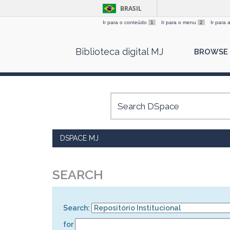
BRASIL
Ir para o conteúdo
1
Ir para o menu
2
Ir para
Skip
Biblioteca digital MJ
BROWSE
navigation
DSPACE MJ
SEARCH
Search:
for