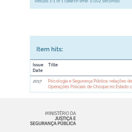
Results 1-1 of 1 (Search time: 0.002 seconds).
Item hits:
Issue
Title
Date
2017
Psicologia e Segurança Pública: relações d
Operações Policiais de Choque no Estado d