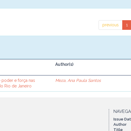
previous
1
Author(s)
e poder e força nas
Meza, Ana Paula Santos
o Rio de Janeiro
NAVEG
Issue Da
Author
Title