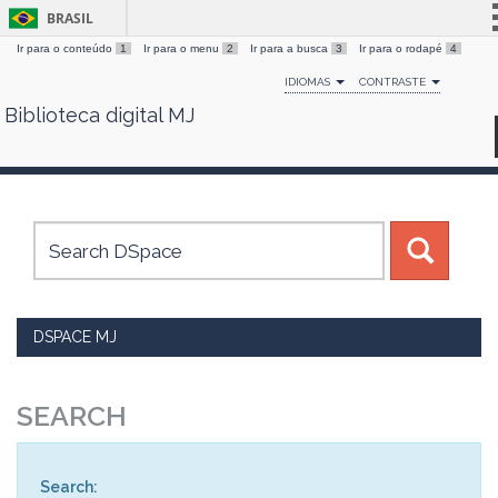
BRASIL
Ir para o conteúdo
1
Ir para o menu
2
Ir para a busca
3
Ir para o rodapé
4
Simplifique!
IDIOMAS
CONTRASTE
Comunica BR
Biblioteca digital MJ
Skip
Participe
navigation
Acesso à informação
Legislação
Canais
DSPACE MJ
SEARCH
Search: