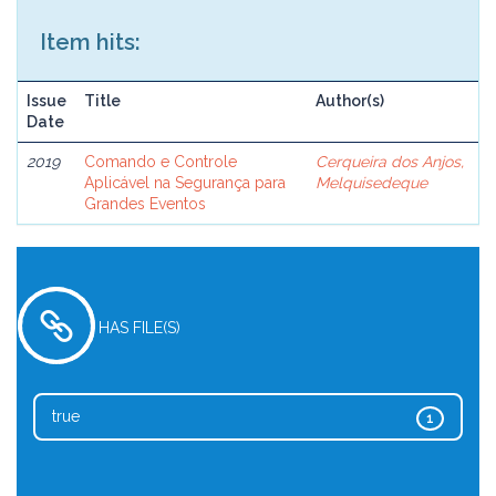
Item hits:
Issue
Title
Author(s)
Date
2019
Comando e Controle
Cerqueira dos Anjos,
Aplicável na Segurança para
Melquisedeque
Grandes Eventos
HAS FILE(S)
true
1