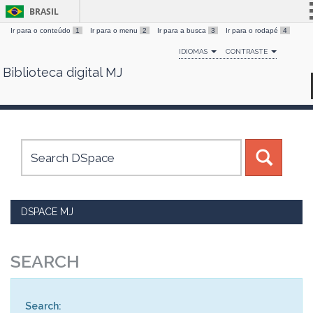
BRASIL
Ir para o conteúdo
1
Ir para o menu
2
Ir para a busca
3
Ir para o rodapé
4
Simplifique!
IDIOMAS
CONTRASTE
Comunica BR
Biblioteca digital MJ
Skip
Participe
navigation
Acesso à informação
Legislação
Canais
DSPACE MJ
SEARCH
Search: