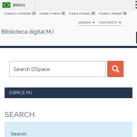
BRASIL
Ir para o conteúdo
1
Ir para o menu
2
Ir para a busca
3
Ir para o rodapé
4
Simplifique!
IDIOMAS
CONTRASTE
Comunica BR
Biblioteca digital MJ
Skip
Participe
navigation
Acesso à informação
Legislação
Canais
DSPACE MJ
SEARCH
Search: