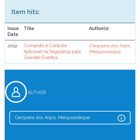
Item hits:
Issue
Title
Author(s)
Date
2019
Comando e Controle
Cerqueira dos Anjos,
Aplicável na Segurança para
Melquisedeque
Grandes Eventos
AUTHOR
Cerqueira dos Anjos, Melquisedeque
1