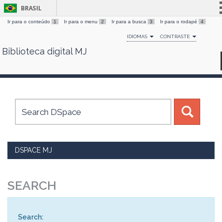
BRASIL
Ir para o conteúdo
1
Ir para o menu
2
Ir para a busca
3
Ir para o rodapé
4
Simplifique!
IDIOMAS
CONTRASTE
Comunica BR
Biblioteca digital MJ
Skip
Participe
navigation
Acesso à informação
Legislação
Canais
DSPACE MJ
SEARCH
Search: