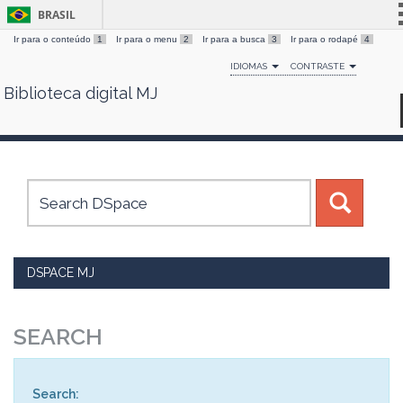
BRASIL
Ir para o conteúdo
1
Ir para o menu
2
Ir para a busca
3
Ir para o rodapé
4
Simplifique!
IDIOMAS
CONTRASTE
Comunica BR
Biblioteca digital MJ
Skip
Participe
navigation
Acesso à informação
Legislação
Canais
DSPACE MJ
SEARCH
Search: