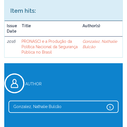
Item hits:
Issue
Title
Author(s)
Date
2016
PRONASCI e a Produção da
Gonzalez, Nathalie
Política Nacional da Segurança
Bulcão
Pública no Brasil
AUTHOR
Gonzalez, Nathalie Bulcão
1