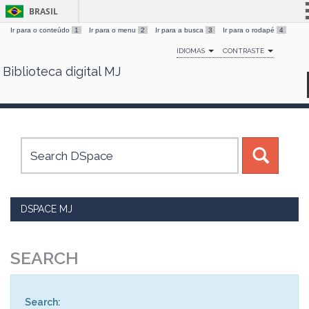
BRASIL
Ir para o conteúdo
1
Ir para o menu
2
Ir para a busca
3
Ir para o rodapé
4
Simplifique!
IDIOMAS
CONTRASTE
Comunica BR
Biblioteca digital MJ
Skip
Participe
navigation
Acesso à informação
Legislação
Canais
DSPACE MJ
SEARCH
Search: