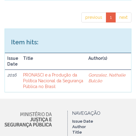
previous
1
next
Item hits:
Issue
Title
Author(s)
Date
2016
PRONASCI e a Produção da
Gonzalez, Nathalie
Política Nacional da Segurança
Bulcão
Pública no Brasil
NAVEGAÇÃO
Issue Date
Author
Title