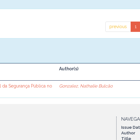
previous
1
Author(s)
l da Segurança Pública no
Gonzalez, Nathalie Bulcão
NAVEG
Issue Da
Author
Title