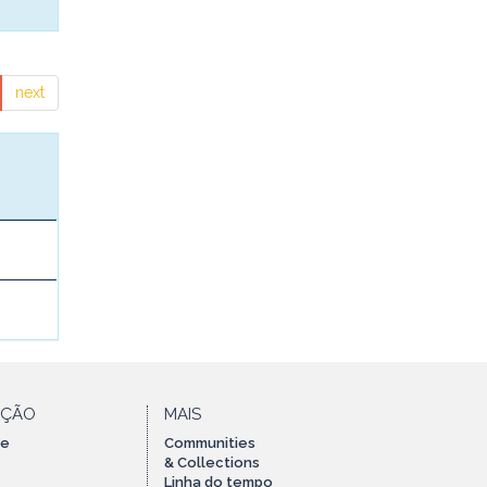
next
AÇÃO
MAIS
te
Communities
& Collections
Linha do tempo