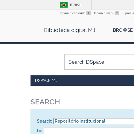
BRASIL
Ir para o conteúdo
1
Ir para o menu
2
Ir para
Skip
Biblioteca digital MJ
BROWSE
navigation
DSPACE MJ
SEARCH
Search:
for