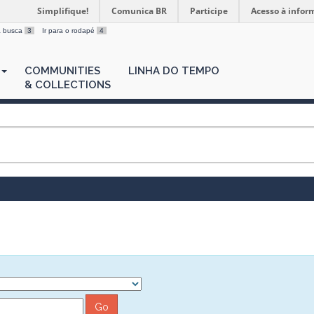
Simplifique!
Comunica BR
Participe
Acesso à infor
 a busca
3
Ir para o rodapé
4
COMMUNITIES
LINHA DO TEMPO
& COLLECTIONS