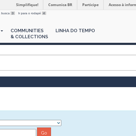
Simplifique!
Comunica BR
Participe
Acesso à infor
 a busca
3
Ir para o rodapé
4
COMMUNITIES
LINHA DO TEMPO
& COLLECTIONS