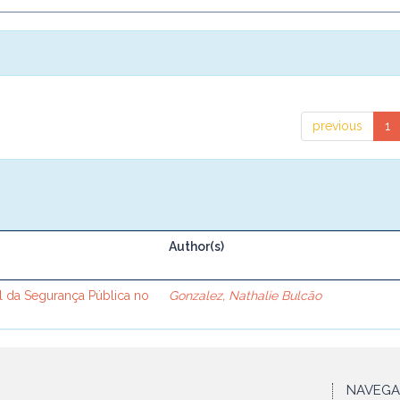
previous
1
Author(s)
l da Segurança Pública no
Gonzalez, Nathalie Bulcão
NAVEG