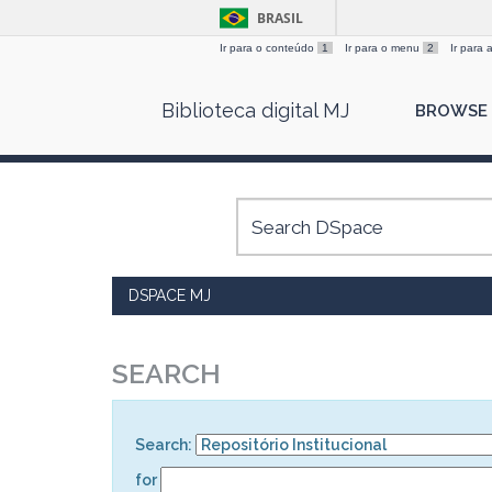
BRASIL
Ir para o conteúdo
1
Ir para o menu
2
Ir para
Skip
Biblioteca digital MJ
BROWSE
navigation
DSPACE MJ
SEARCH
Search:
for