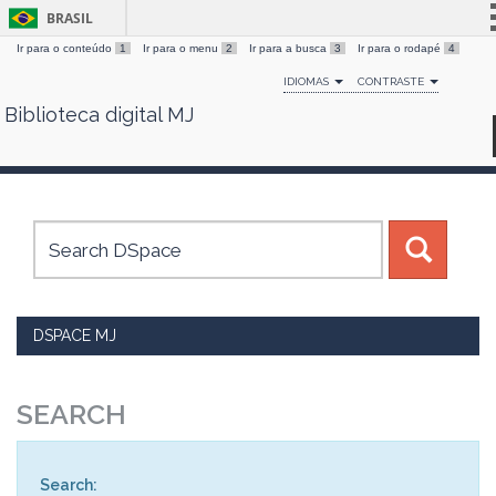
BRASIL
Ir para o conteúdo
1
Ir para o menu
2
Ir para a busca
3
Ir para o rodapé
4
Simplifique!
IDIOMAS
CONTRASTE
Comunica BR
Biblioteca digital MJ
Skip
Participe
navigation
Acesso à informação
Legislação
Canais
DSPACE MJ
SEARCH
Search: