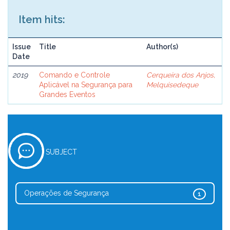
Item hits:
Issue
Title
Author(s)
Date
2019
Comando e Controle
Cerqueira dos Anjos,
Aplicável na Segurança para
Melquisedeque
Grandes Eventos
SUBJECT
Operações de Segurança
1