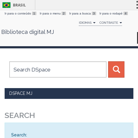
BRASIL
Ir para o conteúdo
1
Ir para o menu
2
Ir para a busca
3
Ir para o rodapé
4
Simplifique!
IDIOMAS
CONTRASTE
Comunica BR
Biblioteca digital MJ
Skip
Participe
navigation
Acesso à informação
Legislação
Canais
DSPACE MJ
SEARCH
Search: