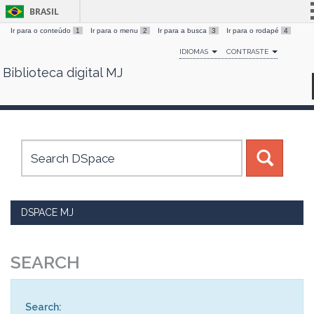
BRASIL
Ir para o conteúdo
1
Ir para o menu
2
Ir para a busca
3
Ir para o rodapé
4
Simplifique!
IDIOMAS
CONTRASTE
Comunica BR
Biblioteca digital MJ
Skip
Participe
navigation
Acesso à informação
Legislação
Canais
DSPACE MJ
SEARCH
Search: