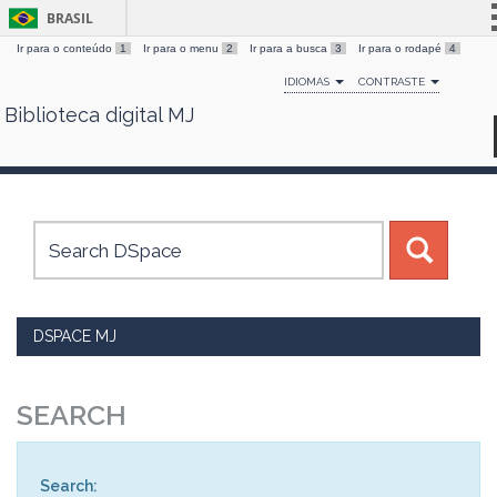
BRASIL
Ir para o conteúdo
1
Ir para o menu
2
Ir para a busca
3
Ir para o rodapé
4
Simplifique!
IDIOMAS
CONTRASTE
Comunica BR
Biblioteca digital MJ
Skip
Participe
navigation
Acesso à informação
Legislação
Canais
DSPACE MJ
SEARCH
Search: