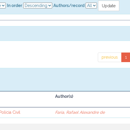
In order
Authors/record
previous
1
Author(s)
lícia Civil
Faria, Rafael Alexandre de