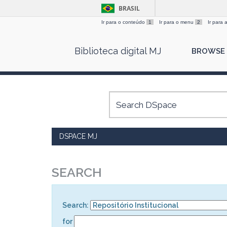
BRASIL
Ir para o conteúdo
1
Ir para o menu
2
Ir para
Skip
Biblioteca digital MJ
BROWSE
navigation
DSPACE MJ
SEARCH
Search:
for