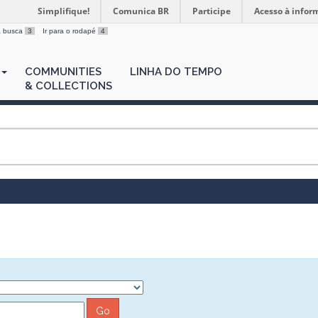
Simplifique!
Comunica BR
Participe
Acesso à infor
 a busca
3
Ir para o rodapé
4
COMMUNITIES
LINHA DO TEMPO
& COLLECTIONS