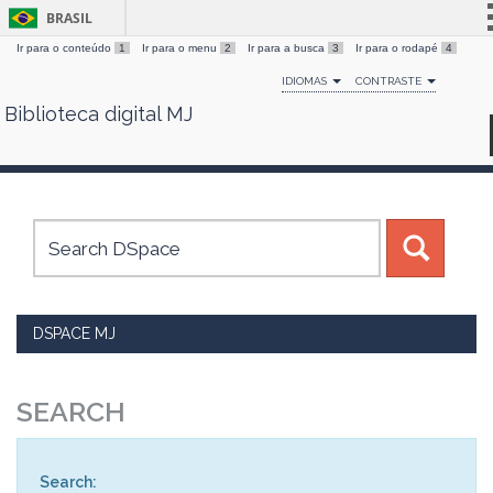
BRASIL
Ir para o conteúdo
1
Ir para o menu
2
Ir para a busca
3
Ir para o rodapé
4
Simplifique!
IDIOMAS
CONTRASTE
Comunica BR
Biblioteca digital MJ
Skip
Participe
navigation
Acesso à informação
Legislação
Canais
DSPACE MJ
SEARCH
Search: