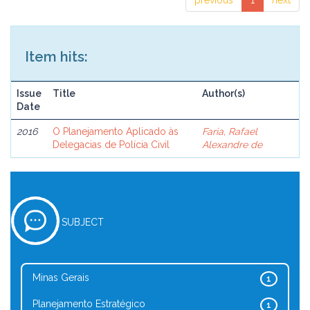
previous
1
next
Item hits:
Issue
Title
Author(s)
Date
2016
O Planejamento Aplicado às
Faria, Rafael
Delegacias de Polícia Civil
Alexandre de
SUBJECT
Minas Gerais
1
Planejamento Estratégico
1