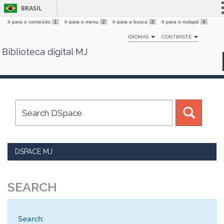
BRASIL
Ir para o conteúdo
1
Ir para o menu
2
Ir para a busca
3
Ir para o rodapé
4
Simplifique!
IDIOMAS
CONTRASTE
Comunica BR
Biblioteca digital MJ
Skip
Participe
navigation
Acesso à informação
Legislação
Canais
DSPACE MJ
SEARCH
Search: