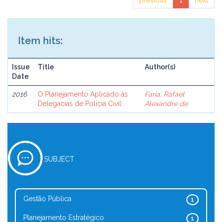
previous
1
next
Item hits:
Issue
Title
Author(s)
Date
2016
O Planejamento Aplicado às
Faria, Rafael
Delegacias de Polícia Civil
Alexandre de
SUBJECT
Gestão Pública
1
Planejamento Estratégico
1