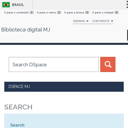
BRASIL
Ir para o conteúdo
1
Ir para o menu
2
Ir para a busca
3
Ir para o rodapé
4
Simplifique!
IDIOMAS
CONTRASTE
Comunica BR
Biblioteca digital MJ
Skip
Participe
navigation
Acesso à informação
Legislação
Canais
DSPACE MJ
SEARCH
Search: