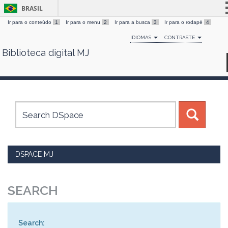
BRASIL
Ir para o conteúdo
1
Ir para o menu
2
Ir para a busca
3
Ir para o rodapé
4
Simplifique!
IDIOMAS
CONTRASTE
Comunica BR
Biblioteca digital MJ
Skip
Participe
navigation
Acesso à informação
Legislação
Canais
DSPACE MJ
SEARCH
Search: