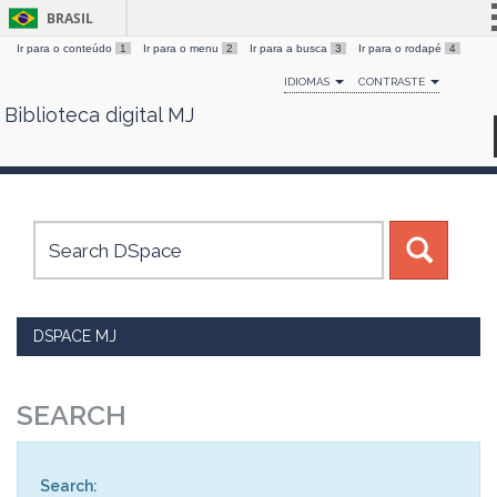
BRASIL
Ir para o conteúdo
1
Ir para o menu
2
Ir para a busca
3
Ir para o rodapé
4
Simplifique!
IDIOMAS
CONTRASTE
Comunica BR
Biblioteca digital MJ
Skip
Participe
navigation
Acesso à informação
Legislação
Canais
DSPACE MJ
SEARCH
Search: