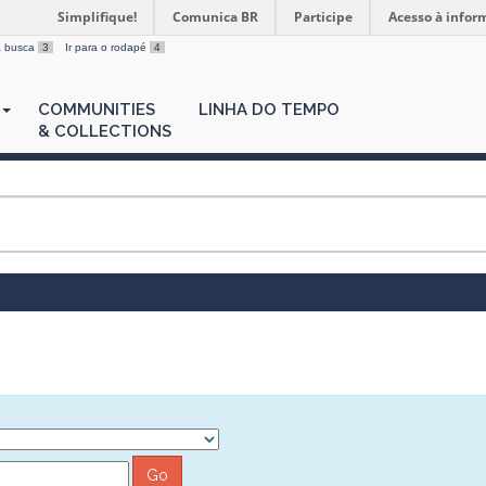
Simplifique!
Comunica BR
Participe
Acesso à infor
 a busca
3
Ir para o rodapé
4
COMMUNITIES
LINHA DO TEMPO
& COLLECTIONS