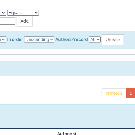
In order
Authors/record
previous
1
Author(s)