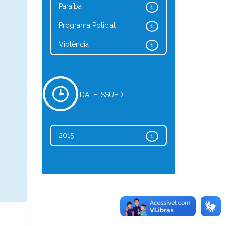
Paraíba
1
Programa Policial
1
Violência
1
DATE ISSUED
2015
1