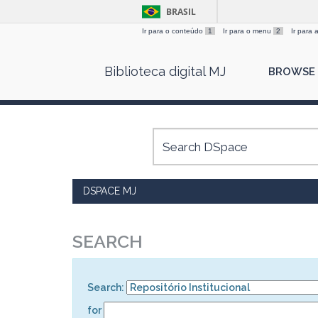
BRASIL
Ir para o conteúdo
1
Ir para o menu
2
Ir para
Skip
Biblioteca digital MJ
BROWSE
navigation
DSPACE MJ
SEARCH
Search:
for