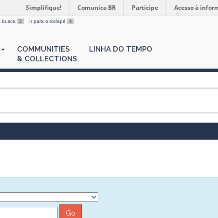
Simplifique!
Comunica BR
Participe
Acesso à infor
 a busca
3
Ir para o rodapé
4
COMMUNITIES
LINHA DO TEMPO
& COLLECTIONS