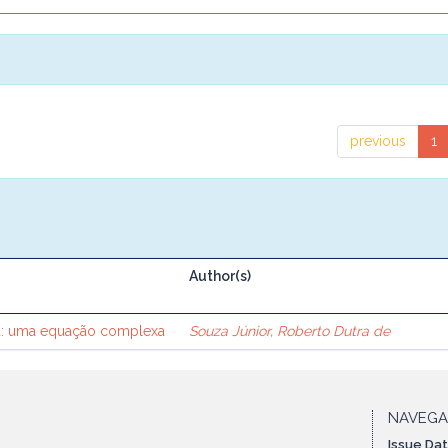
previous
1
Author(s)
ca: uma equação complexa
Souza Júnior, Roberto Dutra de
NAVEG
Issue Da