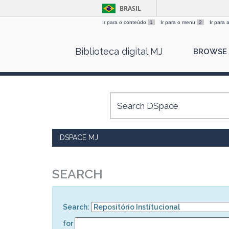
BRASIL
Ir para o conteúdo
1
Ir para o menu
2
Ir para
Skip
Biblioteca digital MJ
BROWSE
navigation
DSPACE MJ
SEARCH
Search:
for