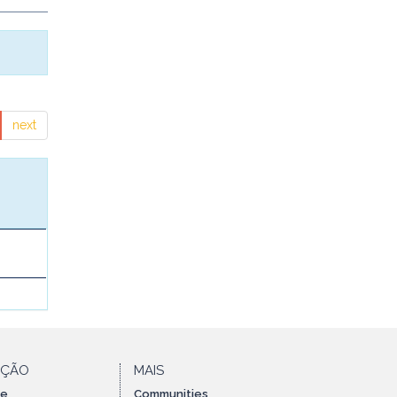
next
AÇÃO
MAIS
te
Communities