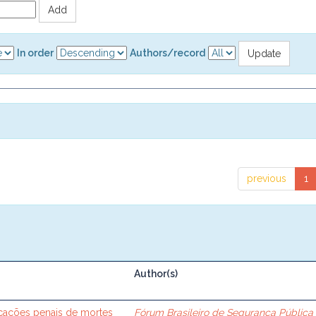
In order
Authors/record
previous
1
Author(s)
ificações penais de mortes
Fórum Brasileiro de Segurança Pública