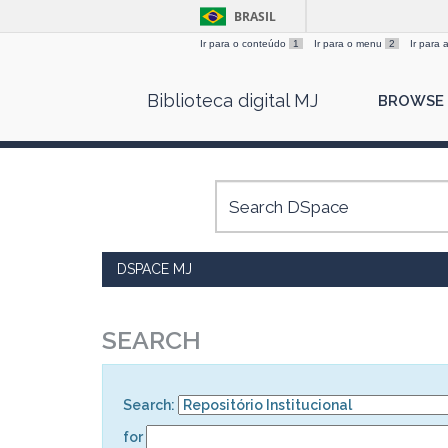
BRASIL
Ir para o conteúdo
1
Ir para o menu
2
Ir para
Skip
Biblioteca digital MJ
BROWSE
navigation
DSPACE MJ
SEARCH
Search:
for