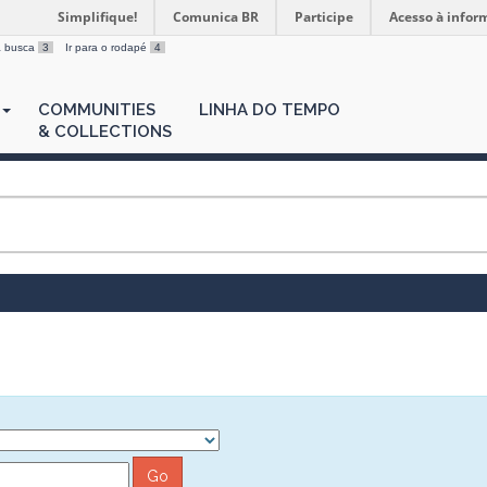
Simplifique!
Comunica BR
Participe
Acesso à infor
 a busca
3
Ir para o rodapé
4
COMMUNITIES
LINHA DO TEMPO
& COLLECTIONS