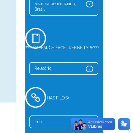
Sistema penitenciário,
2
Brasil
???JSP.SEARCH.FACET.REFINE.TYPE???
Relatório
2
HAS FILE(S)
true
2