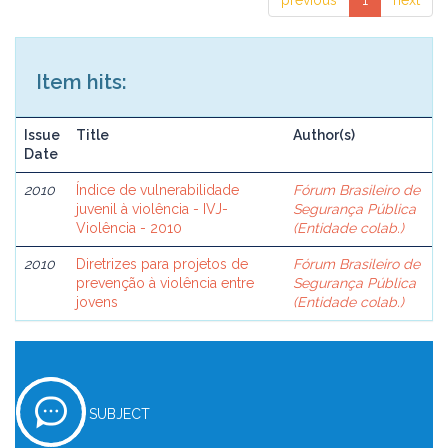
previous
1
next
Item hits:
Issue
Title
Author(s)
Date
2010
Índice de vulnerabilidade
Fórum Brasileiro de
juvenil à violência - IVJ-
Segurança Pública
Violência - 2010
(Entidade colab.)
2010
Diretrizes para projetos de
Fórum Brasileiro de
prevenção à violência entre
Segurança Pública
jovens
(Entidade colab.)
SUBJECT