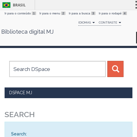
BRASIL
Ir para o conteúdo
1
Ir para o menu
2
Ir para a busca
3
Ir para o rodapé
4
Simplifique!
IDIOMAS
CONTRASTE
Comunica BR
Biblioteca digital MJ
Skip
Participe
navigation
Acesso à informação
Legislação
Canais
DSPACE MJ
SEARCH
Search: