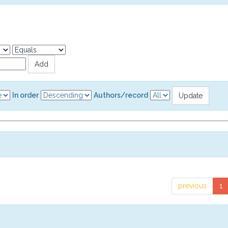
In order
Authors/record
previous
1