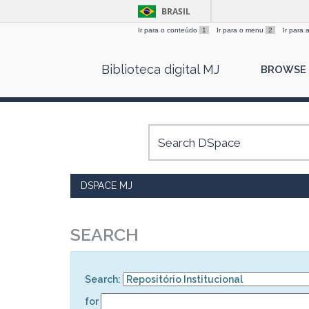
BRASIL
Ir para o conteúdo
1
Ir para o menu
2
Ir para
Skip
Biblioteca digital MJ
BROWSE
navigation
DSPACE MJ
SEARCH
Search:
for