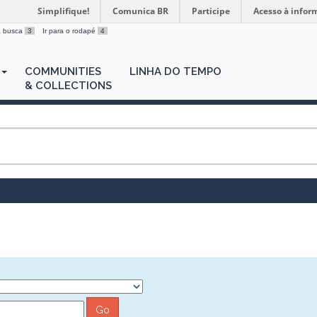
Simplifique!
Comunica BR
Participe
Acesso à infor
 a busca
3
Ir para o rodapé
4
COMMUNITIES
LINHA DO TEMPO
& COLLECTIONS