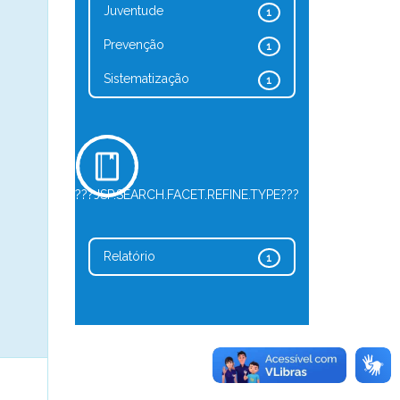
Juventude
1
Prevenção
1
Sistematização
1
???JSP.SEARCH.FACET.REFINE.TYPE???
Relatório
1