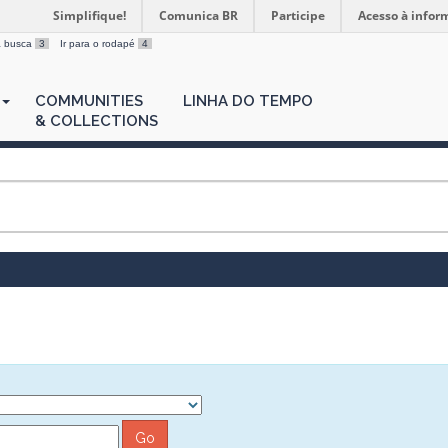
Simplifique!
Comunica BR
Participe
Acesso à infor
 a busca
3
Ir para o rodapé
4
COMMUNITIES
LINHA DO TEMPO
& COLLECTIONS