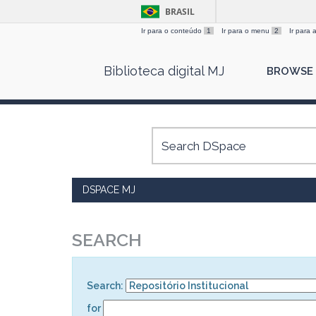
BRASIL
Ir para o conteúdo
1
Ir para o menu
2
Ir para
Skip
Biblioteca digital MJ
BROWSE
navigation
DSPACE MJ
SEARCH
Search:
for