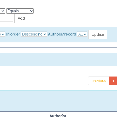
In order
Authors/record
previous
1
Author(s)