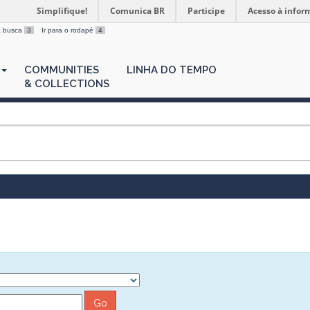
Simplifique!
Comunica BR
Participe
Acesso à infor
 a busca
3
Ir para o rodapé
4
COMMUNITIES
LINHA DO TEMPO
& COLLECTIONS