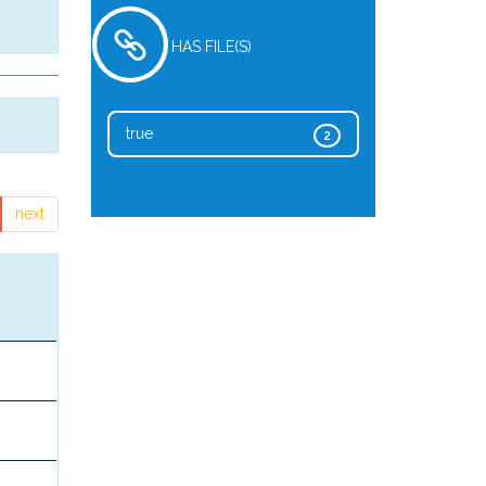
HAS FILE(S)
true
2
next