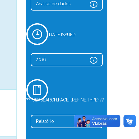
Análise de dados
2
DATE ISSUED
2016
2
???JSP.SEARCH.FACET.REFINE.TYPE???
Relatório
2