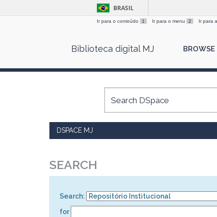
BRASIL
Ir para o conteúdo
1
Ir para o menu
2
Ir para
Skip
Biblioteca digital MJ
BROWSE
navigation
DSPACE MJ
SEARCH
Search:
for