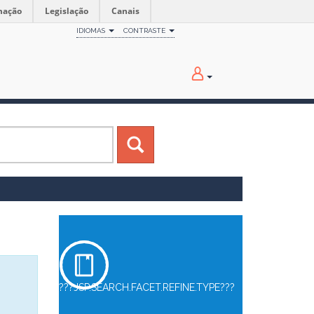
mação
Legislação
Canais
IDIOMAS
CONTRASTE
???JSP.SEARCH.FACET.REFINE.TYPE???