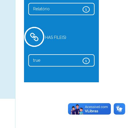
Relatório
1
HAS FILE(S)
true
1