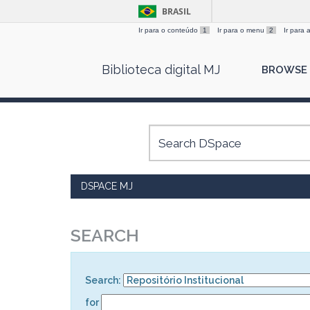
BRASIL
Ir para o conteúdo
1
Ir para o menu
2
Ir para
Skip
Biblioteca digital MJ
BROWSE
navigation
DSPACE MJ
SEARCH
Search:
for