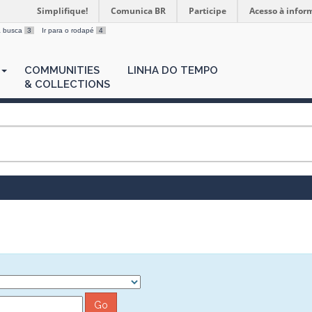
Simplifique!
Comunica BR
Participe
Acesso à infor
 a busca
3
Ir para o rodapé
4
COMMUNITIES
LINHA DO TEMPO
& COLLECTIONS