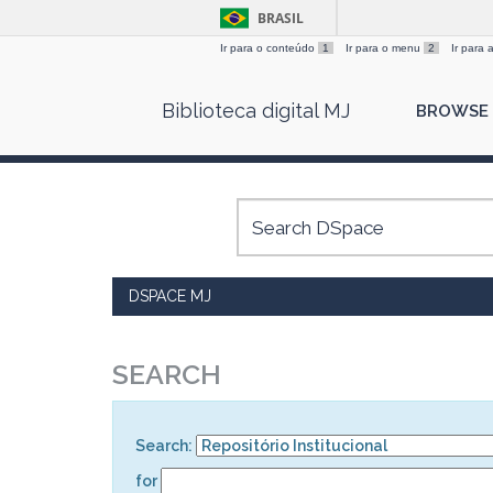
BRASIL
Ir para o conteúdo
1
Ir para o menu
2
Ir para
Skip
Biblioteca digital MJ
BROWSE
navigation
DSPACE MJ
SEARCH
Search:
for