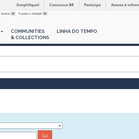
Simplifique!
Comunica BR
Participe
Acesso à infor
 a busca
3
Ir para o rodapé
4
COMMUNITIES
LINHA DO TEMPO
& COLLECTIONS