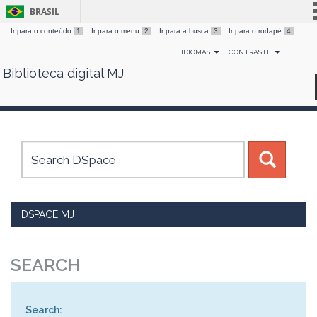
BRASIL
Ir para o conteúdo
1
Ir para o menu
2
Ir para a busca
3
Ir para o rodapé
4
Simplifique!
IDIOMAS
CONTRASTE
Comunica BR
Biblioteca digital MJ
Skip
Participe
navigation
Acesso à informação
Legislação
Canais
DSPACE MJ
SEARCH
Search: