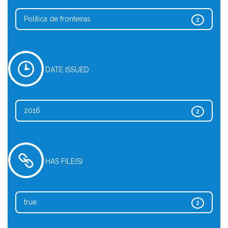
Política de fronteiras
2
DATE ISSUED
2016
2
HAS FILE(S)
true
2