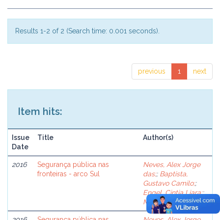
Results 1-2 of 2 (Search time: 0.001 seconds).
previous
1
next
Item hits:
Issue
Title
Author(s)
Date
2016
Segurança pública nas
Neves, Alex Jorge
fronteiras - arco Sul
das;
;
Baptista,
Gustavo Camilo;
;
Engel, Cintia Liara;
;
Misse, Michel.
2016
Segurança pública nas
Neves, Alex Jorge