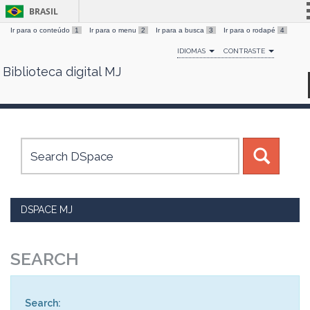
BRASIL
Ir para o conteúdo
1
Ir para o menu
2
Ir para a busca
3
Ir para o rodapé
4
Simplifique!
IDIOMAS
CONTRASTE
Comunica BR
Biblioteca digital MJ
Skip
Participe
navigation
Acesso à informação
Legislação
Canais
DSPACE MJ
SEARCH
Search: