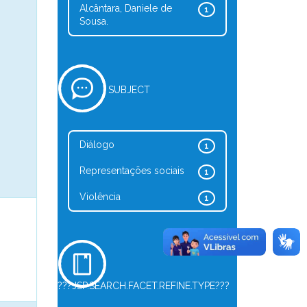
Alcântara, Daniele de
1
Sousa.
SUBJECT
Diálogo
1
Representações sociais
1
Violência
1
???JSP.SEARCH.FACET.REFINE.TYPE???