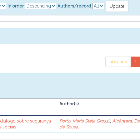
In order
Authors/record
previous
1
Author(s)
m diálogo sobre segurança
Porto, Maria Stela Grossi.
;
Alcântara, Da
s sociais
de Sousa.