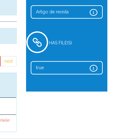
Artigo de revista
1
HAS FILE(S)
next
true
1
niele