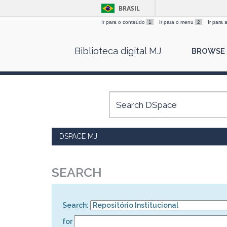
BRASIL
Ir para o conteúdo
1
Ir para o menu
2
Ir para
Skip
Biblioteca digital MJ
BROWSE
navigation
DSPACE MJ
SEARCH
Search:
for