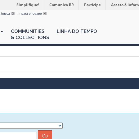
Simplifique!
Comunica BR
Participe
Acesso à infor
 a busca
3
Ir para o rodapé
4
COMMUNITIES
LINHA DO TEMPO
& COLLECTIONS