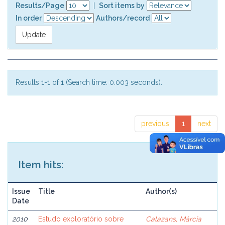
Results/Page
|
Sort items by
In order
Authors/record
Results 1-1 of 1 (Search time: 0.003 seconds).
previous
1
next
Item hits:
Issue
Title
Author(s)
Date
2010
Estudo exploratório sobre
Calazans, Márcia