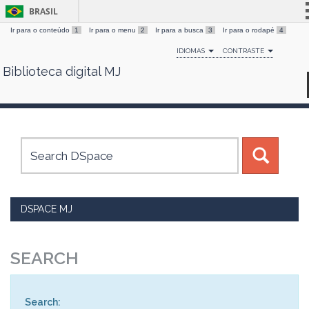
BRASIL
Ir para o conteúdo
1
Ir para o menu
2
Ir para a busca
3
Ir para o rodapé
4
Simplifique!
IDIOMAS
CONTRASTE
Comunica BR
Biblioteca digital MJ
Skip
Participe
navigation
Acesso à informação
Legislação
Canais
DSPACE MJ
SEARCH
Search: