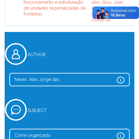
funcionamento e estruturação
das;
;
Silva, José
de unidades especializadas de
Camilo da;
;
fronteiras
Campos, Sérgio
Flores de.
AUTHOR
Neves, Alex Jorge das;
1
SUBJECT
Crime organizado
1