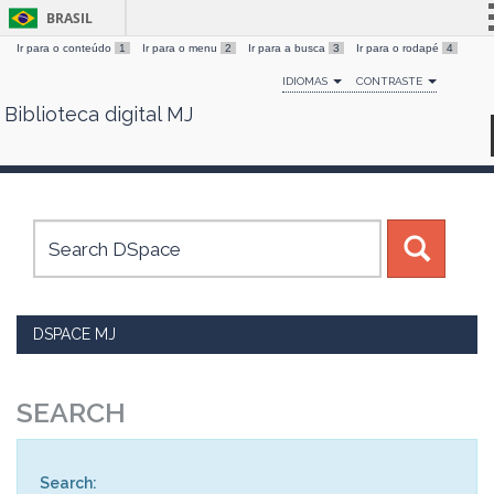
BRASIL
Ir para o conteúdo
1
Ir para o menu
2
Ir para a busca
3
Ir para o rodapé
4
Simplifique!
IDIOMAS
CONTRASTE
Comunica BR
Biblioteca digital MJ
Skip
Participe
navigation
Acesso à informação
Legislação
Canais
DSPACE MJ
SEARCH
Search: