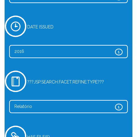
DATE ISSUED
2016
1
???JSP.SEARCH.FACET.REFINE.TYPE???
Relatório
1