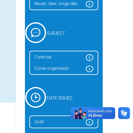
Neves, Alex Jorge das;
1
SUBJECT
Controle
1
Crime organizado
1
DATE ISSUED
2016
1