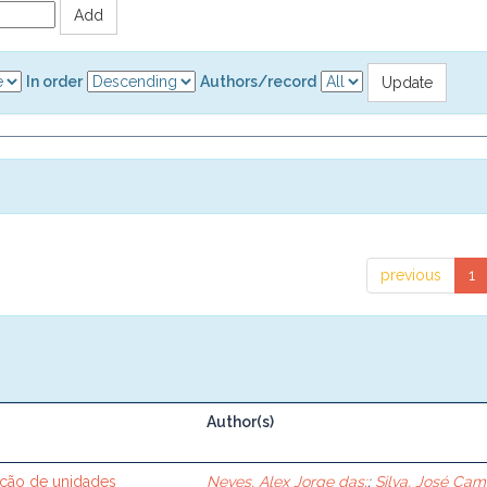
In order
Authors/record
previous
1
Author(s)
ação de unidades
Neves, Alex Jorge das;
;
Silva, José Cami