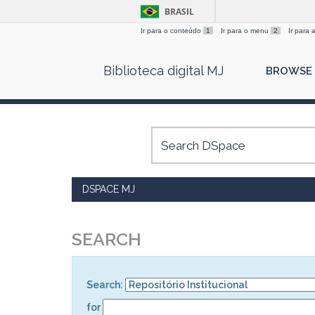
BRASIL
Ir para o conteúdo
1
Ir para o menu
2
Ir para
Skip
Biblioteca digital MJ
BROWSE
navigation
DSPACE MJ
SEARCH
Search:
for