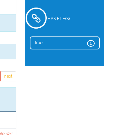
HAS FILE(S)
true
1
next
lo da;
;