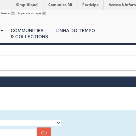
Simplifique!
Comunica BR
Participe
Acesso à infor
 a busca
3
Ir para o rodapé
4
COMMUNITIES
LINHA DO TEMPO
& COLLECTIONS