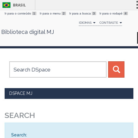
BRASIL
Ir para o conteúdo
1
Ir para o menu
2
Ir para a busca
3
Ir para o rodapé
4
Simplifique!
IDIOMAS
CONTRASTE
Comunica BR
Biblioteca digital MJ
Skip
Participe
navigation
Acesso à informação
Legislação
Canais
DSPACE MJ
SEARCH
Search: