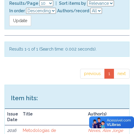
Results/Page
|
Sort items by
In order
Authors/record
Results 1-1 of 1 (Search time: 0.002 seconds).
previous
1
next
Item hits:
Issue
Title
Author(s)
Date
2016
Metodologias de
Neves, Alex Jorge