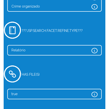
Crime organizado
1
???JSP.SEARCH.FACET.REFINE.TYPE???
Relatório
1
HAS FILE(S)
true
1